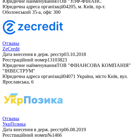
Юридичне найменування
ТОВ "УЛФ-ФІНАНС
Юридична адреса організації
04205, м. Київ, пр-т.
Оболонський 35-а, офіс 300
Отзывы
ZeCredit
Дата внесення в держ. реєстр
03.10.2018
Реєстраційний номер
13103823
Юридичне найменування
ТОВ "ФІНАНСОВА КОМПАНІЯ"
"ІНВЕСТРУМ"
Юридична адреса організації
04071 Україна, місто Київ, вул.
Ярославська, 6
Отзывы
УкрПозика
Дата внесення в держ. реєстр
06.08.2019
Реєстраційний номер
№1466