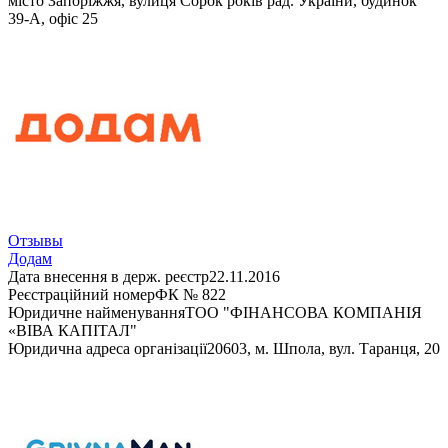
місто Запоріжжя, вулиця Сорок років рад. України, будинок
39-А, офіс 25
Отзывы
Додам
Дата внесення в держ. реєстр
22.11.2016
Реєстраційний номер
ФК № 822
Юридичне найменування
ТОО "ФІНАНСОВА КОМПАНІЯ
«ВІВА КАПІТАЛ"
Юридична адреса організації
20603, м. Шпола, вул. Таранця, 20