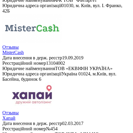
Юридичне найменування
ФК ТОВ "Фінтаргет"
Юридична адреса організації
01030, м. Київ, вул. І. Франко,
42Б
Отзывы
MisterCash
Дата внесення в держ. реєстр
19.09.2019
Реєстраційний номер
13104002
Юридичне найменування
ТОВ «ЕКВІФІН УКРАЇНА»
Юридична адреса організації
Україна 01024, м.Київ, вул.
Басейна, будинок 6
Отзывы
Хапай
Дата внесення в держ. реєстр
02.03.2017
Реєстраційний номер
№454