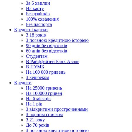
За 5 хвилин
На карту
Без дзвінків
100% схвалення
Без паспорта
Кредитні картки
З 18 років
З поганою кредитною історією
90 днів без відсотків
60 днів без відсотків
Cтудентам
В Райффайзен Банк Аваль
В ПУМБ
На 100 000 гривень
З кешбеком
Кредити
На 25000 гривень
На 100000 гривен
На 6 місяців
На 1 рік
З відкритими простроченнями
З чорним списком
З 21 року
До 70 років
З поганою кредитною історією