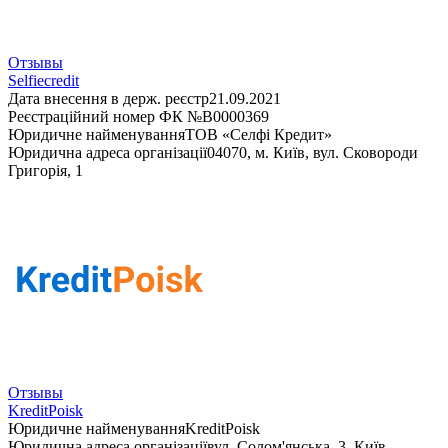
Отзывы
Selfiecredit
Дата внесення в держ. реєстр
21.09.2021
Реєстраційний номер
ФК №В0000369
Юридичне найменування
ТОВ «Селфі Кредит»
Юридична адреса організації
04070, м. Київ, вул. Сковороди
Григорія, 1
Отзывы
KreditPoisk
Юридичне найменування
KreditPoisk
Юридична адреса організації
вул. Солом'янська, 3, Київ,