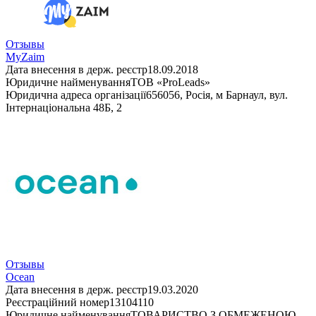
Отзывы
MyZaim
Дата внесення в держ. реєстр
18.09.2018
Юридичне найменування
ТОВ «ProLeads»
Юридична адреса організації
656056, Росія, м Барнаул, вул.
Інтернаціональна 48Б, 2
Отзывы
Ocean
Дата внесення в держ. реєстр
19.03.2020
Реєстраційний номер
13104110
Юридичне найменування
ТОВАРИСТВО З ОБМЕЖЕНОЮ