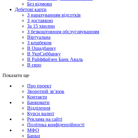
Без відмови
Дебетові карти
З нарахуванням відсотків
З доставкою
За 15 хвилин
З безкоштовним обслуговуванням
Віртуальна
З кешбеком
В Ощадбанку
В УкрСиббанку
В Райффайзен Банк Аваль
В євро
Показати ще
Про проект
Зворотній зв’язок
Контакти
Банкомати
Відділення
Курси валют
Реклама на сайті
Політика конфіденційності
МФО
Банки