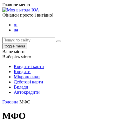
Главное меню
Фінанси просто і вигідно!
ru
ua
toggle menu
Ваше місто:
Виберіть місто
Кредитні карти
Кредити
Мікропозики
Дебетові карти
Вклади
Автокредити
Головна
МФО
МФО