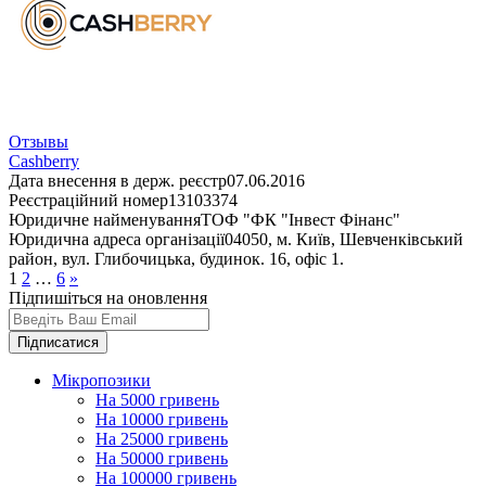
Отзывы
Cashberry
Дата внесення в держ. реєстр
07.06.2016
Реєстраційний номер
13103374
Юридичне найменування
ТОФ "ФК "Інвест Фінанс"
Юридична адреса організації
04050, м. Київ, Шевченківський
район, вул. Глибочицька, будинок. 16, офіс 1.
1
2
…
6
»
Підпишіться на оновлення
Підписатися
Мікропозики
На 5000 гривень
На 10000 гривень
На 25000 гривень
На 50000 гривень
На 100000 гривень