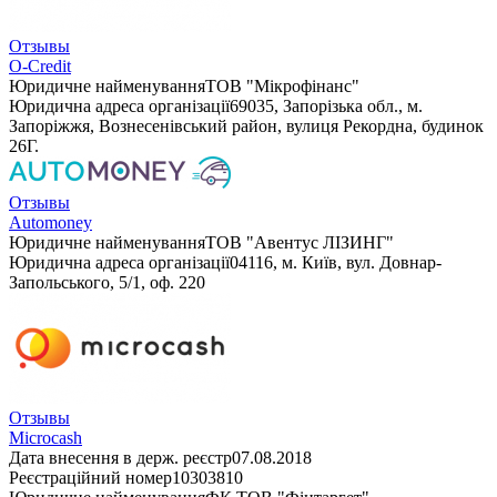
Отзывы
O-Credit
Юридичне найменування
ТОВ "Мікрофінанс"
Юридична адреса організації
69035, Запорізька обл., м.
Запоріжжя, Вознесенівський район, вулиця Рекордна, будинок
26Г.
Отзывы
Automoney
Юридичне найменування
ТОВ "Авентус ЛІЗИНГ"
Юридична адреса організації
04116, м. Київ, вул. Довнар-
Запольського, 5/1, оф. 220
Отзывы
Microcash
Дата внесення в держ. реєстр
07.08.2018
Реєстраційний номер
10303810