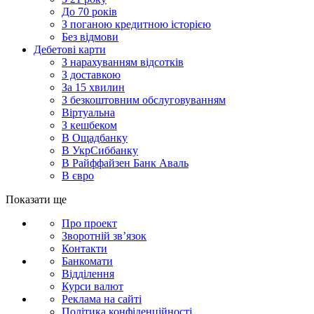
До 70 років
З поганою кредитною історією
Без відмови
Дебетові карти
З нарахуванням відсотків
З доставкою
За 15 хвилин
З безкоштовним обслуговуванням
Віртуальна
З кешбеком
В Ощадбанку
В УкрСиббанку
В Райффайзен Банк Аваль
В євро
Показати ще
Про проект
Зворотній зв’язок
Контакти
Банкомати
Відділення
Курси валют
Реклама на сайті
Політика конфіденційності