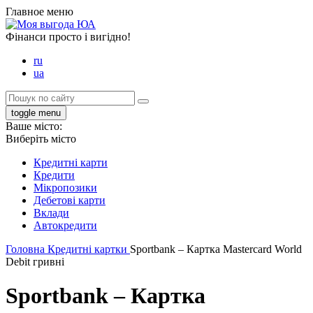
Главное меню
Фінанси просто і вигідно!
ru
ua
toggle menu
Ваше місто:
Виберіть місто
Кредитні карти
Кредити
Мікропозики
Дебетові карти
Вклади
Автокредити
Головна
Кредитні картки
Sportbank – Картка Mastercard World
Debit гривні
Sportbank – Картка