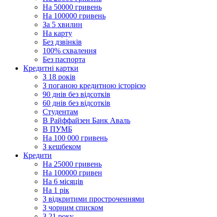
На 50000 гривень
На 100000 гривень
За 5 хвилин
На карту
Без дзвінків
100% схвалення
Без паспорта
Кредитні картки
З 18 років
З поганою кредитною історією
90 днів без відсотків
60 днів без відсотків
Cтудентам
В Райффайзен Банк Аваль
В ПУМБ
На 100 000 гривень
З кешбеком
Кредити
На 25000 гривень
На 100000 гривен
На 6 місяців
На 1 рік
З відкритими простроченнями
З чорним списком
З 21 року