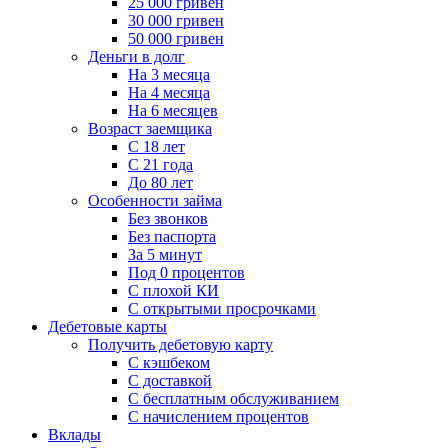
25 000 гривен
30 000 гривен
50 000 гривен
Деньги в долг
На 3 месяца
На 4 месяца
На 6 месяцев
Возраст заемщика
С 18 лет
С 21 года
До 80 лет
Особенности займа
Без звонков
Без паспорта
За 5 минут
Под 0 процентов
С плохой КИ
С открытыми просрочками
Дебетовые карты
Получить дебетовую карту
С кэшбеком
С доставкой
С бесплатным обслуживанием
С начислением процентов
Вклады