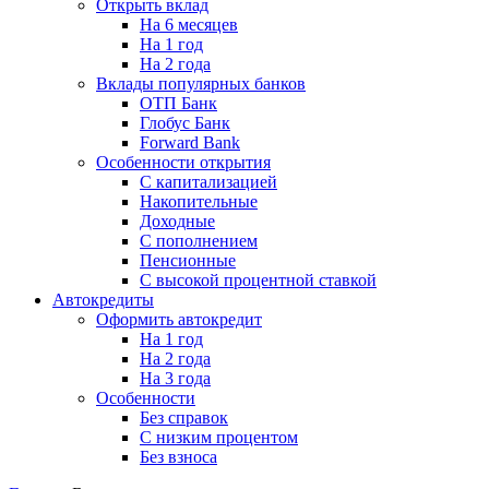
Открыть вклад
На 6 месяцев
На 1 год
На 2 года
Вклады популярных банков
ОТП Банк
Глобус Банк
Forward Bank
Особенности открытия
С капитализацией
Накопительные
Доходные
С пополнением
Пенсионные
С высокой процентной ставкой
Автокредиты
Оформить автокредит
На 1 год
На 2 года
На 3 года
Особенности
Без справок
С низким процентом
Без взноса