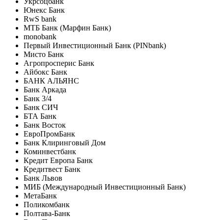
Укрсоцбанк
Юнекс Банк
RwS bank
МТБ Банк (Марфин Банк)
monobank
Первый Инвестиционный Банк (PINbank)
Мисто Банк
Агропросперис Банк
Айбокс Банк
БАНК АЛЬЯНС
Банк Аркада
Банк 3/4
Банк СИЧ
БТА Банк
Банк Восток
ЕвроПромБанк
Банк Клиринговый Дом
Коминвестбанк
Кредит Европа Банк
Кредитвест Банк
Банк Львов
МИБ (Международный Инвестиционный Банк)
МетаБанк
Поликомбанк
Полтава-Банк