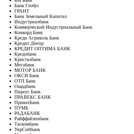
БМ Банк
Банк Глобус
ГРАНТ
Банк Земельный Капитал
Индустриалбанк
Коммерческий Индустриальный Банк
Конкорд Банк
Креди Агриколь Банк
Кредит Днепр
КРЕДИТ ОПТИМА БАНК
Кредобанк
Кристалбанк
Мегабанк
МОТОР БАНК
ОКСИ Банк
ОТП Банк
Ощадбанк
Пиреус Банк
ПРАВЕКС БАНК
ПриватБанк
ПУМБ
РАДАБАНК
Райффайзенбанк
Таскомбанк
УкрСиббанк