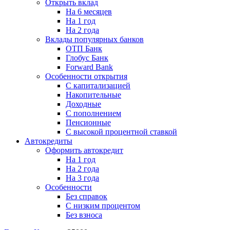
Открыть вклад
На 6 месяцев
На 1 год
На 2 года
Вклады популярных банков
ОТП Банк
Глобус Банк
Forward Bank
Особенности открытия
С капитализацией
Накопительные
Доходные
С пополнением
Пенсионные
С высокой процентной ставкой
Автокредиты
Оформить автокредит
На 1 год
На 2 года
На 3 года
Особенности
Без справок
С низким процентом
Без взноса