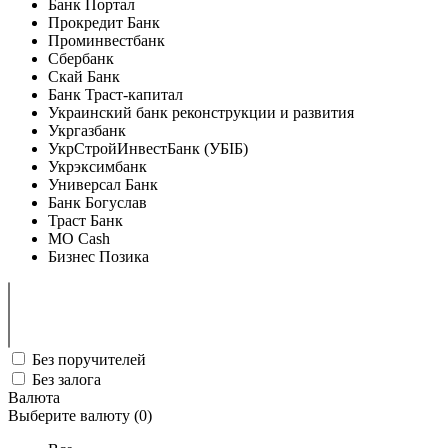
Банк Портал
Прокредит Банк
Проминвестбанк
Сбербанк
Скай Банк
Банк Траст-капитал
Украинский банк реконструкции и развития
Укргазбанк
УкрСтройИнвестБанк (УБІБ)
Укрэксимбанк
Универсал Банк
Банк Богуслав
Траст Банк
MO Cash
Бизнес Позика
Без поручителей
Без залога
Валюта
Выберите валюту (
0
)