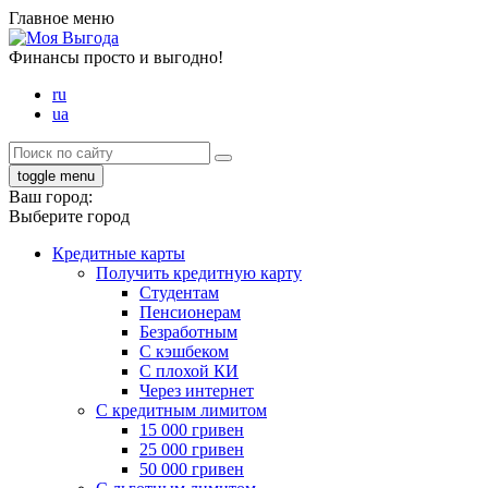
Главное меню
Финансы просто и выгодно!
ru
ua
toggle menu
Ваш город:
Выберите город
Кредитные карты
Получить кредитную карту
Студентам
Пенсионерам
Безработным
С кэшбеком
С плохой КИ
Через интернет
С кредитным лимитом
15 000 гривен
25 000 гривен
50 000 гривен