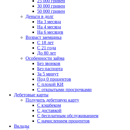
25 000 гривен
30 000 гривен
50 000 гривен
Деньги в долг
На 3 месяца
На 4 месяца
На 6 месяцев
Возраст заемщика
С 18 лет
С 21 года
До 80 лет
Особенности займа
Без звонков
Без паспорта
За 5 минут
Под 0 процентов
С плохой КИ
С открытыми просрочками
Дебетовые карты
Получить дебетовую карту
С кэшбеком
С доставкой
С бесплатным обслуживанием
С начислением процентов
Вклады