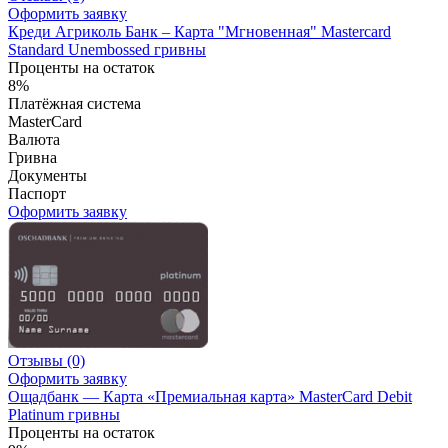
Оформить заявку
Креди Агриколь Банк – Карта "Мгновенная" Masterсard
Standard Unembossed гривны
Проценты на остаток
8%
Платёжная система
MasterCard
Валюта
Гривна
Документы
Паспорт
Оформить заявку
Отзывы
(0)
Оформить заявку
Ощадбанк — Карта «Премиальная карта» MasterCard Debit
Platinum гривны
Проценты на остаток