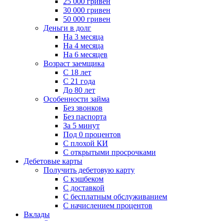
25 000 гривен
30 000 гривен
50 000 гривен
Деньги в долг
На 3 месяца
На 4 месяца
На 6 месяцев
Возраст заемщика
С 18 лет
С 21 года
До 80 лет
Особенности займа
Без звонков
Без паспорта
За 5 минут
Под 0 процентов
С плохой КИ
С открытыми просрочками
Дебетовые карты
Получить дебетовую карту
С кэшбеком
С доставкой
С бесплатным обслуживанием
С начислением процентов
Вклады