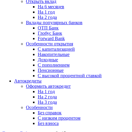
Открыть вклад
На 6 месяцев
На 1 год
На 2 года
Вклады популярных банков
ОТП Банк
Глобус Банк
Forward Bank
Особенности открытия
С капитализацией
Накопительные
Доходные
С пополнением
Пенсионные
С высокой процентной ставкой
Автокредиты
Оформить автокредит
На 1 год
На 2 года
На 3 года
Особенности
Без справок
С низким процентом
Без взноса