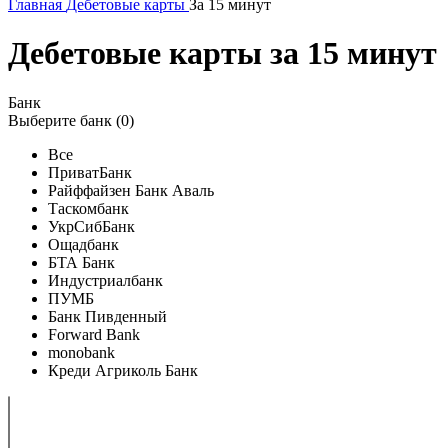
Главная
Дебетовые карты
За 15 минут
Дебетовые карты за 15 минут
Банк
Выберите банк (
0
)
Все
ПриватБанк
Райффайзен Банк Аваль
Таскомбанк
УкрСибБанк
Ощадбанк
БТА Банк
Индустриалбанк
ПУМБ
Банк Пивденный
Forward Bank
monobank
Креди Агриколь Банк