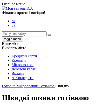
Главное меню
Фінанси просто і вигідно!
ru
ua
toggle menu
Ваше місто:
Виберіть місто
Кредитні карти
Кредити
Мікропозики
Дебетові карти
Вклади
Автокредити
Головна
Мікропозики
Готівкою
Швидко
Швидкі позики готівкою