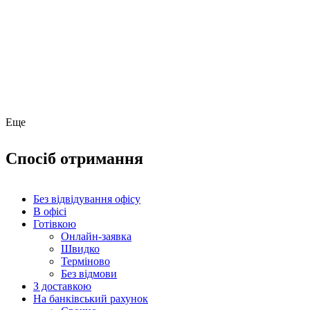
Еще
Спосіб отримання
Без відвідування офісу
В офісі
Готівкою
Онлайн-заявка
Швидко
Терміново
Без відмови
З доставкою
На банківський рахунок