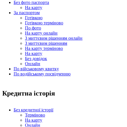
Без фото паспорта
На карту
За паспортом
Готівкою
Готівкою терміново
По фото
На карту онлайн
З миттєвим рішенням онлайн
З миттєвим рішенням
На карту терміново
На карту
Без довідок
Онлайн
По військовому квитку
По водійському посвідченню
Кредитна історія
Без кредитної історії
Терміново
На карту
Онлайн