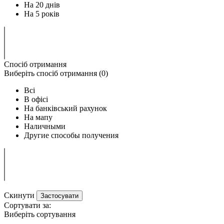
На 20 днів
На 5 років
Спосіб отримання
Виберіть спосіб отримання (
0
)
Всi
В офісі
На банківський рахунок
На мапу
Наличными
Другие способы получения
Скинути
Застосувати
Сортувати за:
Виберіть сортування