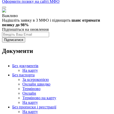
Оформити позику
на сайті МФО
Важливо
Надішліть заявку
в 3 МФО і підвищить
шанс отримати
позику до 98%
Підпишіться на оновлення
Підписатися
Документи
Без документів
На карту
Без паспорта
За ксерокопією
Онлайн швидко
Терміново
Онлайн
Терміново на карту
На карту
Без прописки і реєстрації
На карту