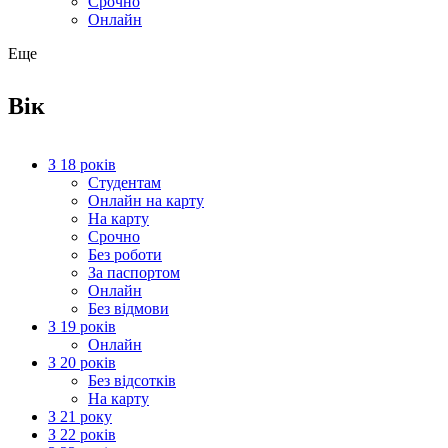
Срочно
Онлайн
Еще
Вік
З 18 років
Студентам
Онлайн на карту
На карту
Срочно
Без роботи
За паспортом
Онлайн
Без відмови
З 19 років
Онлайн
З 20 років
Без відсотків
На карту
З 21 року
З 22 років