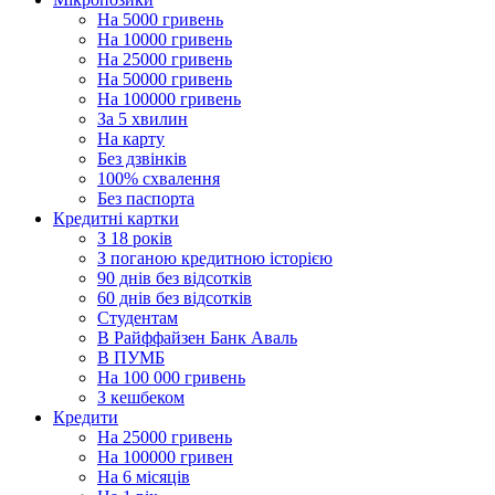
На 5000 гривень
На 10000 гривень
На 25000 гривень
На 50000 гривень
На 100000 гривень
За 5 хвилин
На карту
Без дзвінків
100% схвалення
Без паспорта
Кредитні картки
З 18 років
З поганою кредитною історією
90 днів без відсотків
60 днів без відсотків
Cтудентам
В Райффайзен Банк Аваль
В ПУМБ
На 100 000 гривень
З кешбеком
Кредити
На 25000 гривень
На 100000 гривен
На 6 місяців