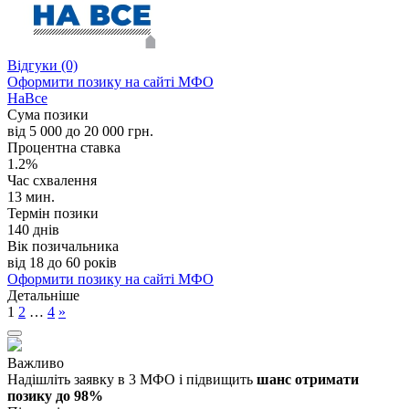
Відгуки
(0)
Оформити позику
на сайті МФО
НаВсе
Сума позики
від 5 000 до 20 000 грн.
Процентна ставка
1.2%
Час схвалення
13 мин.
Термін позики
140 днів
Вік позичальника
від 18 до 60 років
Оформити позику
на сайті МФО
Детальніше
1
2
…
4
»
Важливо
Надішліть заявку
в 3 МФО і підвищить
шанс отримати
позику до 98%