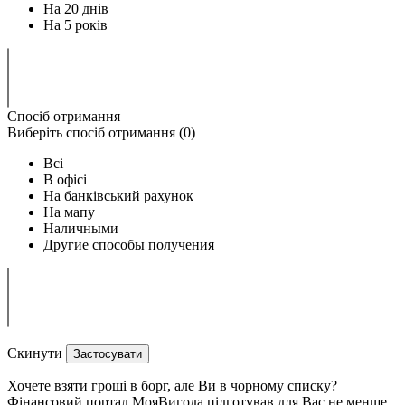
На 20 днів
На 5 років
Спосіб отримання
Виберіть спосіб отримання (
0
)
Всi
В офісі
На банківський рахунок
На мапу
Наличными
Другие способы получения
Скинути
Застосувати
Хочете взяти гроші в борг, але Ви в чорному списку?
Фінансовий портал МояВигода підготував для Вас не менше