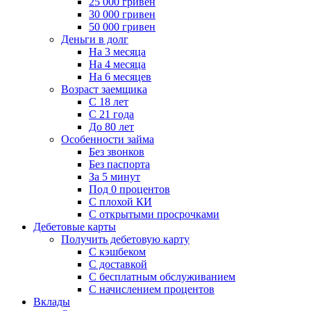
25 000 гривен
30 000 гривен
50 000 гривен
Деньги в долг
На 3 месяца
На 4 месяца
На 6 месяцев
Возраст заемщика
С 18 лет
С 21 года
До 80 лет
Особенности займа
Без звонков
Без паспорта
За 5 минут
Под 0 процентов
С плохой КИ
С открытыми просрочками
Дебетовые карты
Получить дебетовую карту
С кэшбеком
С доставкой
С бесплатным обслуживанием
С начислением процентов
Вклады