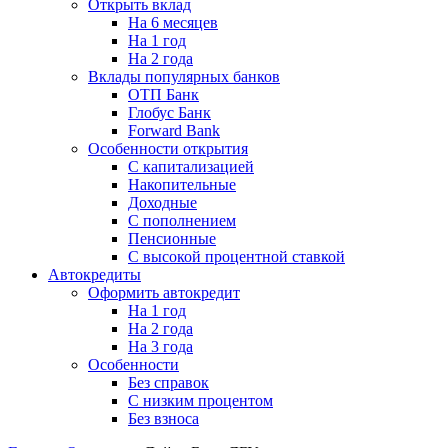
Открыть вклад
На 6 месяцев
На 1 год
На 2 года
Вклады популярных банков
ОТП Банк
Глобус Банк
Forward Bank
Особенности открытия
С капитализацией
Накопительные
Доходные
С пополнением
Пенсионные
С высокой процентной ставкой
Автокредиты
Оформить автокредит
На 1 год
На 2 года
На 3 года
Особенности
Без справок
С низким процентом
Без взноса