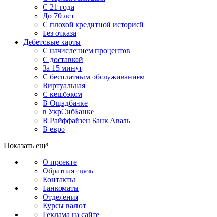
С 21 года
До 70 лет
С плохой кредитной историей
Без отказа
Дебетовые карты
С начислением процентов
С доставкой
За 15 минут
С бесплатным обслуживанием
Виртуальная
С кешбэком
В Ощадбанке
в УкрСибБанке
В Райффайзен Банк Аваль
В евро
Показать ещё
О проекте
Обратная связь
Контакты
Банкоматы
Отделения
Курсы валют
Реклама на сайте