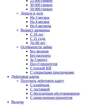
25 000 гривен
30 000 гривен
50 000 гривен
Деньги в долг
На 3 месяца
На 4 месяца
На 6 месяцев
Возраст заемщика
С 18 лет
С 21 года
До 80 лет
Особенности займа
Без звонков
Без паспорта
За 5 минут
Под 0 процентов
С плохой КИ
С открытыми просрочками
Дебетовые карты
Получить дебетовую карту
С кэшбеком
С доставкой
С бесплатным обслуживанием
С начислением процентов
Вклады