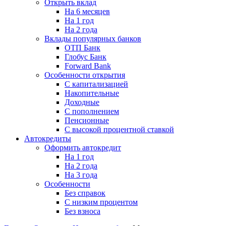
Открыть вклад
На 6 месяцев
На 1 год
На 2 года
Вклады популярных банков
ОТП Банк
Глобус Банк
Forward Bank
Особенности открытия
С капитализацией
Накопительные
Доходные
С пополнением
Пенсионные
С высокой процентной ставкой
Автокредиты
Оформить автокредит
На 1 год
На 2 года
На 3 года
Особенности
Без справок
С низким процентом
Без взноса