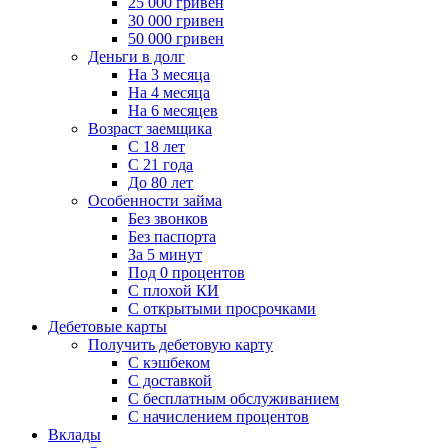
25 000 гривен
30 000 гривен
50 000 гривен
Деньги в долг
На 3 месяца
На 4 месяца
На 6 месяцев
Возраст заемщика
С 18 лет
С 21 года
До 80 лет
Особенности займа
Без звонков
Без паспорта
За 5 минут
Под 0 процентов
С плохой КИ
С открытыми просрочками
Дебетовые карты
Получить дебетовую карту
С кэшбеком
С доставкой
С бесплатным обслуживанием
С начислением процентов
Вклады