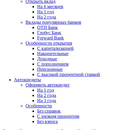
Открыть вклад
На 6 месяцев
На 1 год
На 2 года
Вклады популярных банков
ОТП Банк
Глобус Банк
Forward Bank
Особенности открытия
С капитализацией
Накопительные
Доходные
С пополнением
Пенсионные
С высокой процентной ставкой
Автокредиты
Оформить автокредит
На 1 год
На 2 года
На 3 года
Особенности
Без справок
С низким процентом
Без взноса