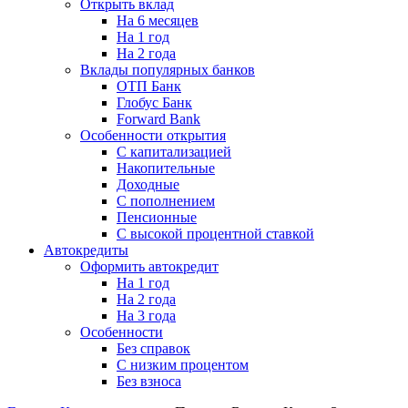
Открыть вклад
На 6 месяцев
На 1 год
На 2 года
Вклады популярных банков
ОТП Банк
Глобус Банк
Forward Bank
Особенности открытия
С капитализацией
Накопительные
Доходные
С пополнением
Пенсионные
С высокой процентной ставкой
Автокредиты
Оформить автокредит
На 1 год
На 2 года
На 3 года
Особенности
Без справок
С низким процентом
Без взноса