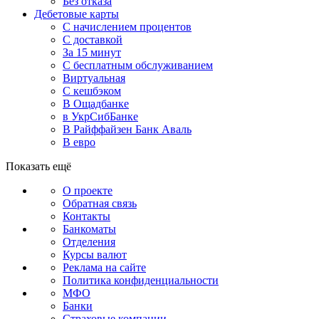
Без отказа
Дебетовые карты
С начислением процентов
С доставкой
За 15 минут
С бесплатным обслуживанием
Виртуальная
С кешбэком
В Ощадбанке
в УкрСибБанке
В Райффайзен Банк Аваль
В евро
Показать ещё
О проекте
Обратная связь
Контакты
Банкоматы
Отделения
Курсы валют
Реклама на сайте
Политика конфиденциальности
МФО
Банки
Страховые компании