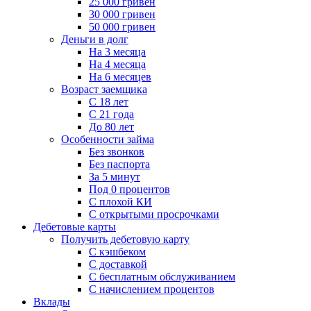
25 000 гривен
30 000 гривен
50 000 гривен
Деньги в долг
На 3 месяца
На 4 месяца
На 6 месяцев
Возраст заемщика
С 18 лет
С 21 года
До 80 лет
Особенности займа
Без звонков
Без паспорта
За 5 минут
Под 0 процентов
С плохой КИ
С открытыми просрочками
Дебетовые карты
Получить дебетовую карту
С кэшбеком
С доставкой
С бесплатным обслуживанием
С начислением процентов
Вклады