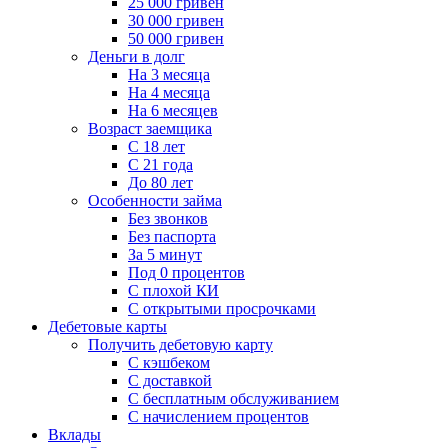
25 000 гривен
30 000 гривен
50 000 гривен
Деньги в долг
На 3 месяца
На 4 месяца
На 6 месяцев
Возраст заемщика
С 18 лет
С 21 года
До 80 лет
Особенности займа
Без звонков
Без паспорта
За 5 минут
Под 0 процентов
С плохой КИ
С открытыми просрочками
Дебетовые карты
Получить дебетовую карту
С кэшбеком
С доставкой
С бесплатным обслуживанием
С начислением процентов
Вклады