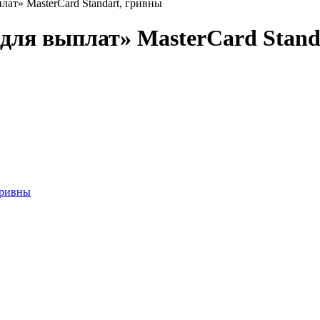
ат» MasterCard Standart, гривны
ля выплат» MasterCard Stand
гривны