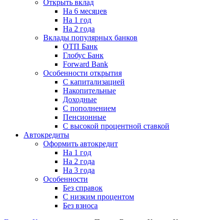
Открыть вклад
На 6 месяцев
На 1 год
На 2 года
Вклады популярных банков
ОТП Банк
Глобус Банк
Forward Bank
Особенности открытия
С капитализацией
Накопительные
Доходные
С пополнением
Пенсионные
С высокой процентной ставкой
Автокредиты
Оформить автокредит
На 1 год
На 2 года
На 3 года
Особенности
Без справок
С низким процентом
Без взноса