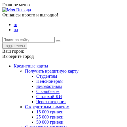
Главное меню
Финансы просто и выгодно!
ru
ua
toggle menu
Ваш город:
Выберите город
Кредитные карты
Получить кредитную карту
Студентам
Пенсионерам
Безработным
С кэшбеком
С плохой КИ
Через интернет
С кредитным лимитом
15 000 гривен
25 000 гривен
50 000 гривен