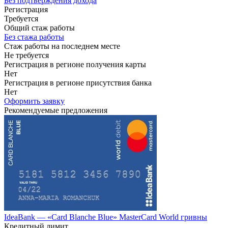
Без подтверждения дохода
Регистрация
Требуется
Общий стаж работы
Без стажа работы
Стаж работы на последнем месте
Не требуется
Регистрация в регионе получения карты
Нет
Регистрация в регионе присутствия банка
Нет
Оформить заявку
Рекомендуемые предложения
IdeaBank — «Card Blanche Blue» MasterCard World гривны
Кредитный лимит