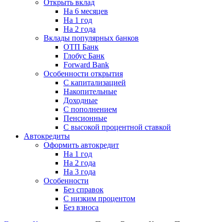
Открыть вклад
На 6 месяцев
На 1 год
На 2 года
Вклады популярных банков
ОТП Банк
Глобус Банк
Forward Bank
Особенности открытия
С капитализацией
Накопительные
Доходные
С пополнением
Пенсионные
С высокой процентной ставкой
Автокредиты
Оформить автокредит
На 1 год
На 2 года
На 3 года
Особенности
Без справок
С низким процентом
Без взноса