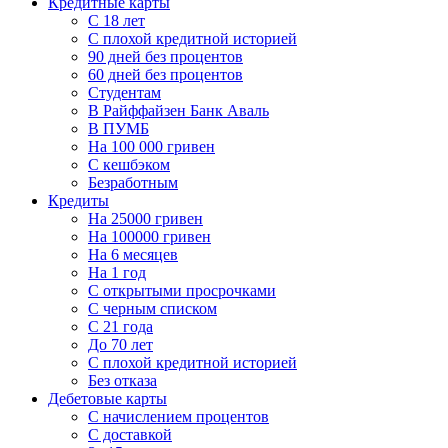
Кредитные карты
C 18 лет
С плохой кредитной историей
90 дней без процентов
60 дней без процентов
Студентам
В Райффайзен Банк Аваль
В ПУМБ
На 100 000 гривен
С кешбэком
Безработным
Кредиты
На 25000 гривен
На 100000 гривен
На 6 месяцев
На 1 год
С открытыми просрочками
С черным списком
С 21 года
До 70 лет
С плохой кредитной историей
Без отказа
Дебетовые карты
С начислением процентов
С доставкой