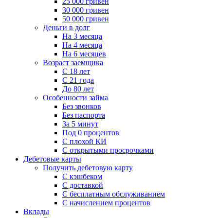
25 000 гривен
30 000 гривен
50 000 гривен
Деньги в долг
На 3 месяца
На 4 месяца
На 6 месяцев
Возраст заемщика
С 18 лет
С 21 года
До 80 лет
Особенности займа
Без звонков
Без паспорта
За 5 минут
Под 0 процентов
С плохой КИ
С открытыми просрочками
Дебетовые карты
Получить дебетовую карту
С кэшбеком
С доставкой
С бесплатным обслуживанием
С начислением процентов
Вклады