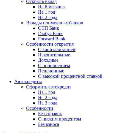
Открыть вклад
На 6 месяцев
На 1 год
На 2 года
Вклады популярных банков
ОТП Банк
Глобус Банк
Forward Bank
Особенности открытия
С капитализацией
Накопительные
Доходные
С пополнением
Пенсионные
С высокой процентной ставкой
Автокредиты
Оформить автокредит
На 1 год
На 2 года
На 3 года
Особенности
Без справок
С низким процентом
Без взноса