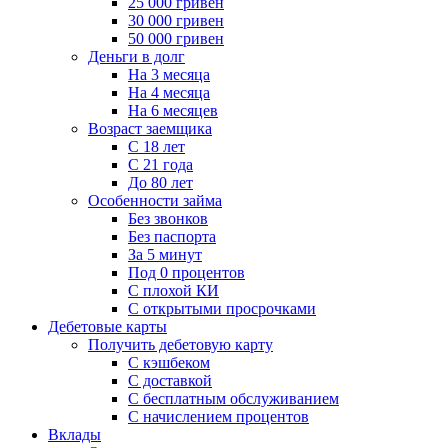
25 000 гривен
30 000 гривен
50 000 гривен
Деньги в долг
На 3 месяца
На 4 месяца
На 6 месяцев
Возраст заемщика
С 18 лет
С 21 года
До 80 лет
Особенности займа
Без звонков
Без паспорта
За 5 минут
Под 0 процентов
С плохой КИ
С открытыми просрочками
Дебетовые карты
Получить дебетовую карту
С кэшбеком
С доставкой
С бесплатным обслуживанием
С начислением процентов
Вклады