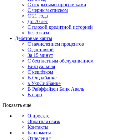
С открытыми просрочками
С черным списком
С 21 года
До 70 лет
С плохой кредитной историей
Без отказа
Дебетовые карты
С начислением процентов
С доставкой
За 15 минут
С бесплатным обслуживанием
Виртуальная
С кешбэком
В Ощадбанке
в УкрСибБанке
В Райффайзен Банк Аваль
В евро
Показать ещё
О проекте
Обратная связь
Контакты
Банкоматы
Отделения