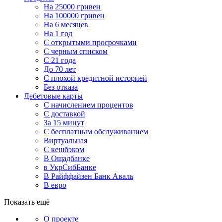
На 25000 гривен
На 100000 гривен
На 6 месяцев
На 1 год
С открытыми просрочками
С черным списком
С 21 года
До 70 лет
С плохой кредитной историей
Без отказа
Дебетовые карты
С начислением процентов
С доставкой
За 15 минут
С бесплатным обслуживанием
Виртуальная
С кешбэком
В Ощадбанке
в УкрСибБанке
В Райффайзен Банк Аваль
В евро
Показать ещё
О проекте