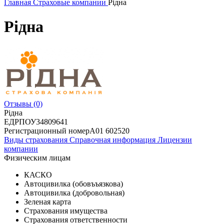
Главная
Страховые компании
Рідна
Рідна
Отзывы
(0)
Рідна
ЕДРПОУ
34809641
Регистрационный номер
А01 602520
Виды страхования
Справочная информация
Лицензии
компании
Физическим лицам
КАСКО
Автоцивилка (обовъъязкова)
Автоцивилка (добровольная)
Зеленая карта
Страхования имущества
Страхования ответственности