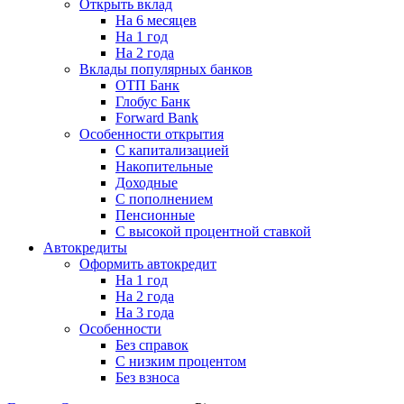
Открыть вклад
На 6 месяцев
На 1 год
На 2 года
Вклады популярных банков
ОТП Банк
Глобус Банк
Forward Bank
Особенности открытия
С капитализацией
Накопительные
Доходные
С пополнением
Пенсионные
С высокой процентной ставкой
Автокредиты
Оформить автокредит
На 1 год
На 2 года
На 3 года
Особенности
Без справок
С низким процентом
Без взноса