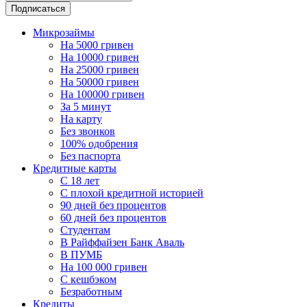
Подписаться
Микрозаймы
На 5000 гривен
На 10000 гривен
На 25000 гривен
На 50000 гривен
На 100000 гривен
За 5 минут
На карту
Без звонков
100% одобрения
Без паспорта
Кредитные карты
C 18 лет
С плохой кредитной историей
90 дней без процентов
60 дней без процентов
Студентам
В Райффайзен Банк Аваль
В ПУМБ
На 100 000 гривен
С кешбэком
Безработным
Кредиты