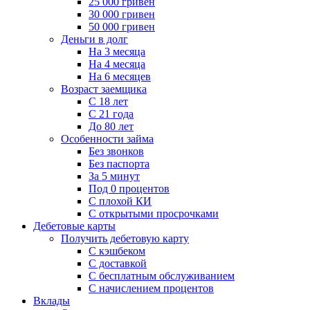
25 000 гривен
30 000 гривен
50 000 гривен
Деньги в долг
На 3 месяца
На 4 месяца
На 6 месяцев
Возраст заемщика
С 18 лет
С 21 года
До 80 лет
Особенности займа
Без звонков
Без паспорта
За 5 минут
Под 0 процентов
С плохой КИ
С открытыми просрочками
Дебетовые карты
Получить дебетовую карту
С кэшбеком
С доставкой
С бесплатным обслуживанием
С начислением процентов
Вклады