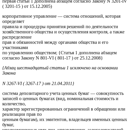
первая статьи 1 дополнена абзацем согласно Закону N 3201-IV
( 3201-15 ) от 15.12.2005)
корпоративное управление — система отношений, которая
определяет
правила и процедуры принятия решений по деятельности
хозяйственного общества и осуществления контроля, а также
распределение
прав и обязанностей между органами общества и его
участниками
по управлению обществом; {Статья 1 дополнена абзацем
согласно Закону N 801-VI ( 801-17 ) от 25.12.2008}
{Абзац шестнадцатый статьи 1 исключено на основании
Закона
N 3267-VI ( 3267-17 ) от 21.04.2011}
система депозитарного учета ценных бумаг — совокупность
записей о ценных бумагах (вид, номинальная стоимость и
количество,
характер зарегистрированных ограничений в обращении или
реализации прав по
ценным бумагам), их эмитентов, владельцев именных ценных
бумаг,
уполномоченных ими лиц, управляющих, залогодержателей,