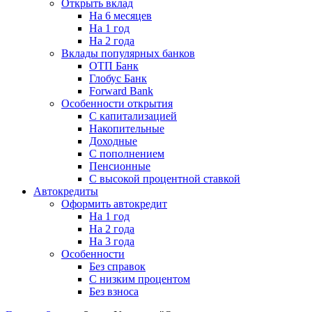
Открыть вклад
На 6 месяцев
На 1 год
На 2 года
Вклады популярных банков
ОТП Банк
Глобус Банк
Forward Bank
Особенности открытия
С капитализацией
Накопительные
Доходные
С пополнением
Пенсионные
С высокой процентной ставкой
Автокредиты
Оформить автокредит
На 1 год
На 2 года
На 3 года
Особенности
Без справок
С низким процентом
Без взноса