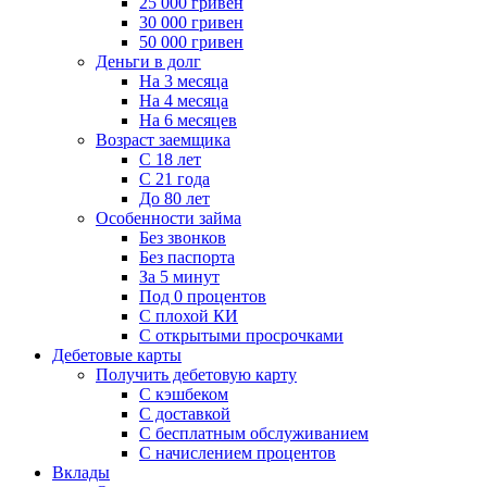
25 000 гривен
30 000 гривен
50 000 гривен
Деньги в долг
На 3 месяца
На 4 месяца
На 6 месяцев
Возраст заемщика
С 18 лет
С 21 года
До 80 лет
Особенности займа
Без звонков
Без паспорта
За 5 минут
Под 0 процентов
С плохой КИ
С открытыми просрочками
Дебетовые карты
Получить дебетовую карту
С кэшбеком
С доставкой
С бесплатным обслуживанием
С начислением процентов
Вклады