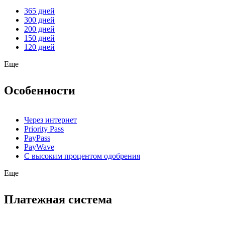
365 дней
300 дней
200 дней
150 дней
120 дней
Еще
Особенности
Через интернет
Priority Pass
PayPass
PayWave
С высоким процентом одобрения
Еще
Платежная система