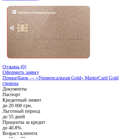
Отзывы
(0)
Оформить заявку
ПриватБанк — «Универсальная Gold» MasterCard Gold
гривны
Документы
Паспорт
Кредитный лимит
до 20 000 грн.
Льготный период
до 55 дней
Проценты за кредит
до 40.8%
Возраст клиента