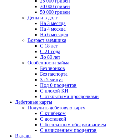
25 000 гривен
30 000 гривен
50 000 гривен
Деньги в долг
На 3 месяца
На 4 месяца
На 6 месяцев
Возраст заемщика
С 18 лет
С 21 года
До 80 лет
Особенности займа
Без звонков
Без паспорта
За 5 минут
Под 0 процентов
С плохой КИ
С открытыми просрочками
Дебетовые карты
Получить дебетовую карту
С кэшбеком
С доставкой
С бесплатным обслуживанием
С начислением процентов
Вклады