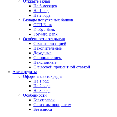
Открыть вклад
На 6 месяцев
На 1 год
На 2 года
Вклады популярных банков
ОТП Банк
Глобус Банк
Forward Bank
Особенности открытия
С капитализацией
Накопительные
Доходные
С пополнением
Пенсионные
С высокой процентной ставкой
Автокредиты
Оформить автокредит
На 1 год
На 2 года
На 3 года
Особенности
Без справок
С низким процентом
Без взноса