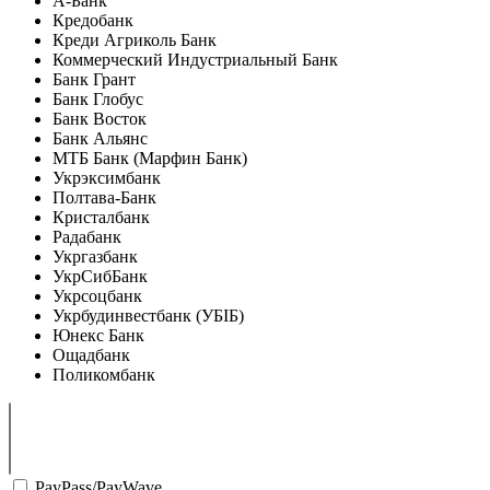
А-Банк
Кредобанк
Креди Агриколь Банк
Коммерческий Индустриальный Банк
Банк Грант
Банк Глобус
Банк Восток
Банк Альянс
МТБ Банк (Марфин Банк)
Укрэксимбанк
Полтава-Банк
Кристалбанк
Радабанк
Укргазбанк
УкрСибБанк
Укрсоцбанк
Укрбудинвестбанк (УБІБ)
Юнекс Банк
Ощадбанк
Поликомбанк
PayPass/PayWave