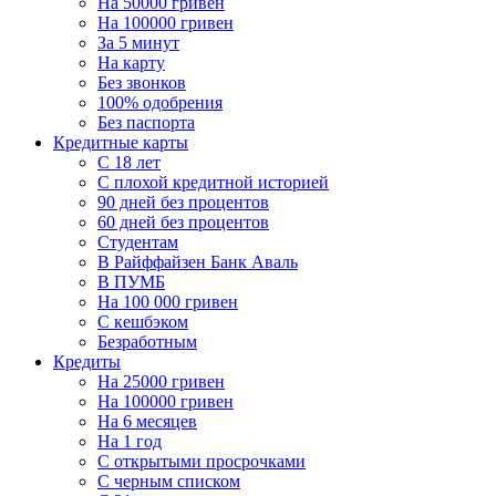
На 50000 гривен
На 100000 гривен
За 5 минут
На карту
Без звонков
100% одобрения
Без паспорта
Кредитные карты
C 18 лет
С плохой кредитной историей
90 дней без процентов
60 дней без процентов
Студентам
В Райффайзен Банк Аваль
В ПУМБ
На 100 000 гривен
С кешбэком
Безработным
Кредиты
На 25000 гривен
На 100000 гривен
На 6 месяцев
На 1 год
С открытыми просрочками
С черным списком